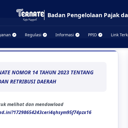
Badan Pengelolaan Pajak da
yanan
Regulasi
Informasi
PPID
Link Terk
NATE NOMOR 14 TAHUN 2023 TENTANG
DAN RETRIBUSI DAERAH
ntuk melihat dan mendowload
read.ini?17298654243ceri4qhsym95f74pzx16