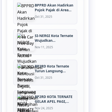
BPPRD Akan Hadirkan
Pojok Pajak di Area
Car Free D...
Oct 31, 2025
SI-NERGI Kota Ternate
Wujudkan
Transformasi Retrib...
Nov 11, 2025
BP2RD Kota Ternate
Turun Langsung
Melakukan Penagi...
Oct 31, 2025
BP2RD KOTA TERNATE
GELAR APEL PAGI,
DORONG DISIPLI...
Nov 24, 2025