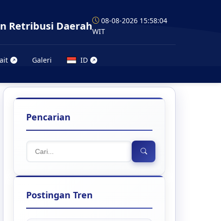
08-08-2026 15:58:05
n Retribusi Daerah
WIT
ait
Galeri
ID
Pencarian
Postingan Tren